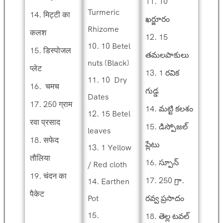
11. 10
Turmeric
14. मिट्टी का
ఖర్జూరం
Rhizome
कलश
12. 15
10. 10 Betel
15. डिस्पोजल
తమలపాకులు
nuts (Black)
प्लेट
13. 1 రవిక
11. 10 Dry
16. चमच
గుడ్డ
Dates
17. 250 ग्राम
14. మట్టి కలశం
12. 15 Betel
रवा प्रसाद
15. డిస్పోజల్
leaves
18. सफेद
ప్లేటు
13. 1 Yellow
तौलिया
16. స్పూన్
/ Red cloth
19. चंदन का
17. 250 గ్రా.
14. Earthen
पैकेट
Pot
రవ్వ ప్రసాదం
15.
18. తెల్ల టవల్