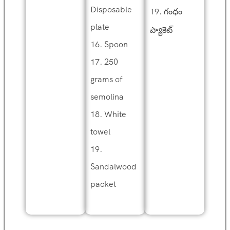
Disposable
19. గంధం
plate
ప్యాకెట్
16. Spoon
17. 250
grams of
semolina
18. White
towel
19.
Sandalwood
packet