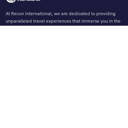
At Recon International, we are dedicated to providing
unparalleled travel experiences that immerse you in the
heart of sacred journeys and spiritual explorations.
Support
Terms & Conditions
Privacy & Policy
Contact Channels
Quick Links