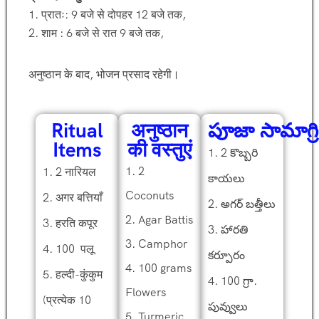
1. प्रातः: 9 बजे से दोपहर 12 बजे तक,
2. शाम : 6 बजे से रात 9 बजे तक,
अनुष्ठान के बाद, भोजन प्रसाद रहेगी।
Ritual
अनुष्ठान
పూజా సామాగ్రి
Items
की वस्तुएं
1. 2 కొబ్బరి
1. 2
1. 2 नारियल
కాయలు
Coconuts
2. अगर बत्तियाँ
2. అగర్ బత్తీలు
2. Agar Battis
3. हरति कपूर
3. హారతి
3. Camphor
4. 100 पलू
కర్పూరం
4. 100 grams
5. हल्दी-कुंकुम
4. 100 గ్రా.
Flowers
(प्रत्येक 10
పువ్వులు
5. Turmeric