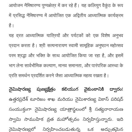
आयोजन नैमिषारण्य पुण्यक्षेत्र में कर रहे हैं। यह कलियुग वैकुंठ के रूप
में प्रसिद्ध नैमिषारण्य में आयोजित एक अद्वितीय आध्यात्मिक कार्यक्रम
है।
यह व्रत आध्यात्मिक यात्रियों और पर्यटकों को एक विशेष अनुभव
प्रदान करता है। श्री सत्यनारायण स्वामी सामूहिक अनुष्ठान महोत्सव
परम श्रद्धा और भक्ति के साथ आयोजित किया जा रहा है, और इसमें
भाग लेना सार्वभौमिक कल्याण, मानव समानता, और पारंपरिक आस्था के
प्रति समर्थन प्रदर्शित करने जैसा आध्यात्मिक महत्व रखता है।
నైమిషారణ్య పుణ్యక్షేత్రం కలియుగ వైకుంఠానికి ద్వారం!
ఉత్తరప్రదేశ్ టూరిజం శాఖ మరియు నైమిశారణ్య వికాస్ పరిషద్
సంయుక్తంగా నైమిషారణ్య యాత్రాస్థలంలో శ్రీ సత్యనారాయణ
స్వామి సాముహిక వ్రత మహోత్సవం నిర్వహిస్తున్నారు. ఇది
నైమిషారణ్యలో నిర్వహించబడుతున్న ఒక అద్భుతమైన