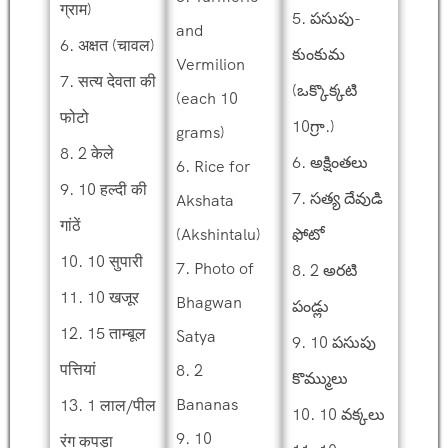
ग्राम)
5. పసుపు-
and
6. अक्षत (चावल)
కుంకుమ
Vermilion
7. सत्य देवता की
(ఒక్కొక్కటి
(each 10
फोटो
10గ్రా.)
grams)
8. 2 केले
6. అక్షింతలు
6. Rice for
9. 10 हल्दी की
7. సత్య దేవుడి
Akshata
गांठें
(Akshintalu)
ఫోటో
10. 10 सुपारी
7. Photo of
8. 2 అరటి
11. 10 खजूर
Bhagwan
పండ్లు
12. 15 ताम्बूल
Satya
9. 10 పసుపు
पत्तियां
8. 2
కొమ్ములు
Bananas
13. 1 लाल/पील
10. 10 వక్కలు
9. 10
रंग कपड़ा