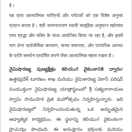
है।
यह व्रत आध्यात्मिक यात्रियों और पर्यटकों को एक विशेष अनुभव
प्रदान करता है। श्री सत्यनारायण स्वामी सामूहिक अनुष्ठान महोत्सव
परम श्रद्धा और भक्ति के साथ आयोजित किया जा रहा है, और इसमें
भाग लेना सार्वभौमिक कल्याण, मानव समानता, और पारंपरिक आस्था
के प्रति समर्थन प्रदर्शित करने जैसा आध्यात्मिक महत्व रखता है।
నైమిషారణ్య పుణ్యక్షేత్రం కలియుగ వైకుంఠానికి ద్వారం!
ఉత్తరప్రదేశ్ టూరిజం శాఖ మరియు నైమిశారణ్య వికాస్ పరిషద్
సంయుక్తంగా నైమిషారణ్య యాత్రాస్థలంలో శ్రీ సత్యనారాయణ
స్వామి సాముహిక వ్రత మహోత్సవం నిర్వహిస్తున్నారు. ఇది
నైమిషారణ్యలో నిర్వహించబడుతున్న ఒక అద్భుతమైన
ఆధ్యాత్మిక కార్యక్రమం, ఈ స్థలాన్ని కలియుగ వైకుంఠంగా
ప్రాచుర్యం పొందింది. ఈ అనుష్టానం భక్తులకు మరియు