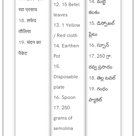
14. మట్టి
12. 15 Betel
रवा प्रसाद
కలశం
leaves
18. सफेद
15. డిస్పోజల్
13. 1 Yellow
तौलिया
ప్లేటు
/ Red cloth
19. चंदन का
16. స్పూన్
14. Earthen
पैकेट
Pot
17. 250 గ్రా.
15.
రవ్వ ప్రసాదం
Disposable
18. తెల్ల టవల్
plate
19. గంధం
16. Spoon
ప్యాకెట్
17. 250
grams of
semolina