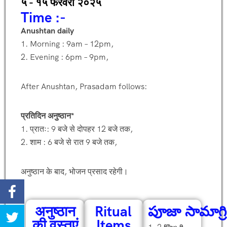
५ - १५ फरवरी २०२५
Time :-
Anushtan daily
1. Morning : 9am – 12pm,
2. Evening : 6pm – 9pm,
After Anushtan, Prasadam follows:
प्रतिदिन अनुष्ठान*
1. प्रातः: 9 बजे से दोपहर 12 बजे तक,
2. शाम : 6 बजे से रात 9 बजे तक,
अनुष्ठान के बाद, भोजन प्रसाद रहेगी।
अनुष्ठान
Ritual
పూజా సామాగ్రి
की वस्तुएं
Items