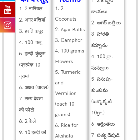
1. 2 కొబ్బరి
1. 2
1. 2 नारियल
కాయలు
Coconuts
2. अगर बत्तियाँ
2. అగర్ బత్తీలు
2. Agar Battis
3. हरति कपूर
3. హారతి
3. Camphor
4. 100 पलू
కర్పూరం
4. 100 grams
5. हल्दी-कुंकुम
4. 100 గ్రా.
Flowers
(प्रत्येक 10
పువ్వులు
5. Turmeric
ग्राम)
5. పసుపు-
and
6. अक्षत (चावल)
కుంకుమ
Vermilion
7. सत्य देवता
(ఒక్కొక్కటి
(each 10
की फोटो
10గ్రా.)
grams)
8. 2 केले
6. అక్షింతలు
6. Rice for
9. 10 हल्दी की
7. సత్య దేవుడి
Akshata