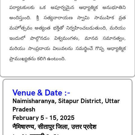
పర్యాటకులకు ఒక అపూర్వమైన ఆధ్యాత్మిక అనుభూతిని
అందిస్తుంది. శ్రీ సత్యనారాయణ స్వామి సాముహిక వ్రత
మహోత్సవం అత్యంత భక్తితో నిర్వహించబడుతుంది, మరియు
ఇందులో పాల్గొనడం విశ్వమంగళం, మానవ సమానత్వం,
మరియు సాంప్రదాయ విలువలను సమర్థించే గొప్ప ఆధ్యాత్మిక
ప్రాముఖ్యతను కలిగి ఉంటుంది.
Venue & Date :-
Naimisharanya, Sitapur District, Uttar
Pradesh
February 5 - 15, 2025
नैमिषारण्य, सीतापुर जिला, उत्तर प्रदेश