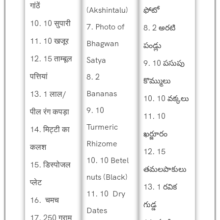
गांठें
(Akshintalu)
ఫోటో
10. 10 सुपारी
7. Photo of
8. 2 అరటి
11. 10 खजूर
Bhagwan
పండ్లు
12. 15 ताम्बूल
Satya
9. 10 పసుపు
पत्तियां
8. 2
కొమ్ములు
Bananas
13. 1 लाल/
10. 10 వక్కలు
9. 10
पील रंग कपड़ा
11. 10
Turmeric
14. मिट्टी का
ఖర్జూరం
Rhizome
कलश
12. 15
10. 10 Betel
15. डिस्पोजल
తమలపాకులు
nuts (Black)
प्लेट
13. 1 రవిక
11. 10 Dry
16. चमच
గుడ్డ
Dates
17. 250 ग्राम